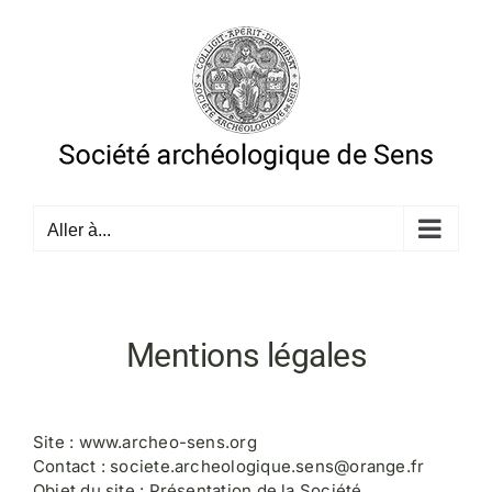
Passer
au
contenu
Aller à...
Mentions légales
Site : www.archeo-sens.org
Contact : societe.archeologique.sens@orange.fr
Objet du site : Présentation de la Société